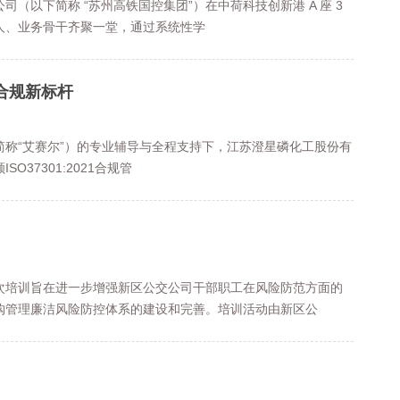
司（以下简称 “苏州高铁国控集团”）在中荷科技创新港 A 座 3
人、业务骨干齐聚一堂，通过系统性学
业合规新标杆
下简称“艾赛尔”）的专业辅导与全程支持下，江苏澄星磷化工股份有
O37301:2021合规管
次培训旨在进一步增强新区公交公司干部职工在风险防范方面的
购管理廉洁风险防控体系的建设和完善。培训活动由新区公